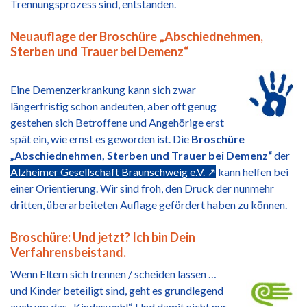
Trennungsprozess sind, entstanden.
Neuauflage der Broschüre „Abschiednehmen,
Sterben und Trauer bei Demenz“
Eine Demenzerkrankung kann sich zwar
längerfristig schon andeuten, aber oft genug
gestehen sich Betroffene und Angehörige erst
spät ein, wie ernst es geworden ist. Die
Broschüre
„Abschiednehmen, Sterben und Trauer bei Demenz“
der
Alzheimer Gesellschaft Braunschweig e.V. ↗
kann helfen bei
einer Orientierung. Wir sind froh, den Druck der nunmehr
dritten, überarbeiteten Auflage gefördert haben zu können.
Broschüre: Und jetzt? Ich bin Dein
Verfahrensbeistand.
Wenn Eltern sich trennen / scheiden lassen …
und Kinder beteiligt sind, geht es grundlegend
auch um das „Kindeswohl“. Und damit nicht nur